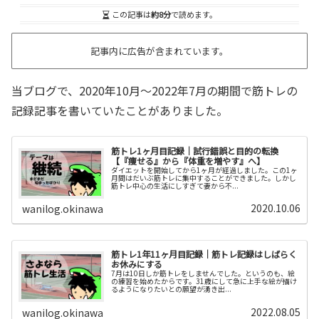
この記事は
約8分
で読めます。
記事内に広告が含まれています。
当ブログで、2020年10月～2022年7月の期間で筋トレの
記録記事を書いていたことがありました。
筋トレ1ヶ月目記録｜試行錯誤と目的の転換
【『痩せる』から『体重を増やす』へ】
ダイエットを開始してから1ヶ月が経過しました。この1ヶ
月間はだいぶ筋トレに集中することができました。しかし
筋トレ中心の生活にしすぎて妻から不...
2020.10.06
wanilog.okinawa
筋トレ1年11ヶ月目記録｜筋トレ記録はしばらく
お休みにする
7月は10日しか筋トレをしませんでした。というのも、絵
の練習を始めたからです。31歳にして急に上手な絵が描け
るようになりたいとの願望が湧き出...
2022.08.05
wanilog.okinawa