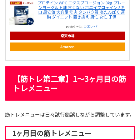
プロテイン WPC エクスプロージョン 3kg プレー
ンヨーグルト味 甘くない ホエイプロテイン 3キ
ロ 最安値 大容量 筋肉 タンパク質 高たんぱく 運
動 ダイエット 置き換え 男性 女性 子供
posted with
カエレバ
楽天市場
Amazon
【筋トレ第二章】1～3ヶ月目の筋
トレメニュー
筋トレメニューは日々試行錯誤しながら調整しています。
1ヶ月目の筋トレメニュー