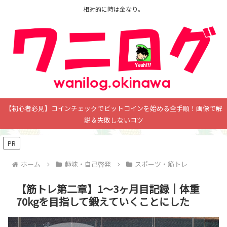
相対的に時は金なり。
【初心者必見】コインチェックでビットコインを始める全手順！画像で解
説＆失敗しないコツ
PR
ホーム
趣味・自己啓発
スポーツ・筋トレ
【筋トレ第二章】1～3ヶ月目記録｜体重
70kgを目指して鍛えていくことにした