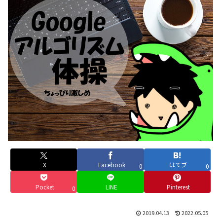
X
Facebook
はてブ
0
0
Pocket
LINE
Pinterest
0
2019.04.13
2022.05.05