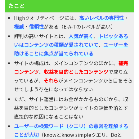
たこと
Highクオリティページには、
高いレベルの専門性
・
権威
・
信頼性
がある（E-A-Tのレベルが高い）
評判の高いサイトとは、
人気が高く
、
トピックある
いはコンテンツの種類が愛されていて
、
ユーザーを
助けることに焦点が当てられている
サイトの構成は、メインコンテンツのほかに、
補完
コンテンツ
、
収益を目的としたコンテンツ
で成り立
っているが、
それら
がメインコンテンツから目をそら
せてしまう存在になってはならない
ただ、サイト運営にはお金がかかるものだから、収
益を目的としたコンテンツがサイトの評価を落とす
直接的な原因になることはない
ユーザーの検索ワード（クエリ）の意図を理解する
ことが大切
（knowとknow simpleクエリ、Doと