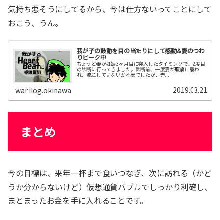
気持ち悪そうにしてるから、今は仕方ないってことにして
おこう、うん。
我が子の鼓動を目の当たりにして感動&妻のつわ
りピーク中
ちょうど妻が妊娠3ヶ月目に突入したタイミングで、2度目
の診断に行ってきました。診断前、一度妻が腹痛に襲わ
れ、流産していないか不安でしたが、赤...
2019.03.21
wanilog.okinawa
まとめ
今の目標は、来年一杯まで食いつなぎ、次に訪れる（かど
うか分からないけど）仮想通貨バブルでしっかり利確し、
まとまったお金を手に入れることです。