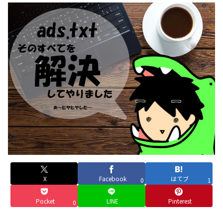
X
Facebook
はてブ
0
1
Pocket
LINE
Pinterest
0