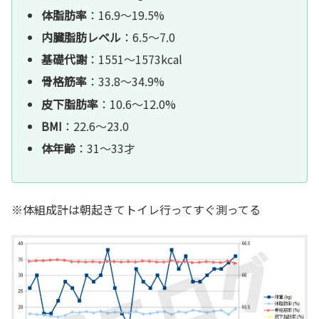
体脂肪率
：16.9～19.5%
内臓脂肪レベル
：6.5～7.0
基礎代謝
：1551～1573kcal
骨格筋率
：33.8～34.9%
皮下脂肪率
：10.6～12.0%
BMI
：22.6～23.0
体年齢
：31～33才
※体組成計は朝起きてトイレ行ってすぐ測ってる