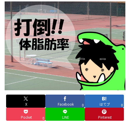
X
Facebook
はてブ
0
0
Pocket
LINE
Pinterest
0