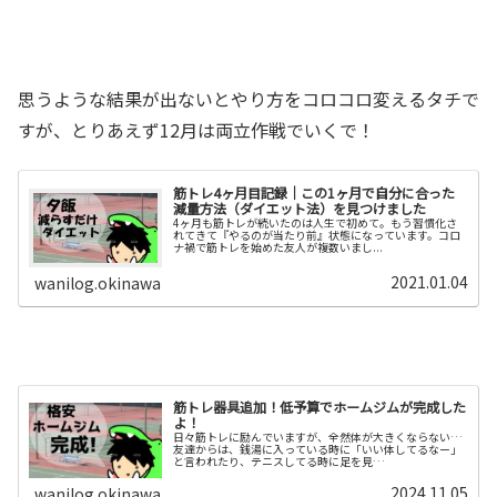
思うような結果が出ないとやり方をコロコロ変えるタチで
すが、とりあえず12月は両立作戦でいくで！
筋トレ4ヶ月目記録｜この1ヶ月で自分に合った
減量方法（ダイエット法）を見つけました
4ヶ月も筋トレが続いたのは人生で初めて。もう習慣化さ
れてきて『やるのが当たり前』状態になっています。コロ
ナ禍で筋トレを始めた友人が複数いまし...
2021.01.04
wanilog.okinawa
筋トレ器具追加！低予算でホームジムが完成した
よ！
日々筋トレに励んでいますが、全然体が大きくならない…
友達からは、銭湯に入っている時に「いい体してるなー」
と言われたり、テニスしてる時に足を見…
2024.11.05
wanilog.okinawa