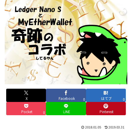
X
Facebook
はてブ
0
0
Pocket
LINE
Pinterest
0
2018.01.05
2019.03.31