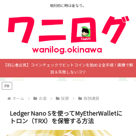
相対的に時は金なり。
【初心者必見】コインチェックでビットコインを始める全手順！画像で解
説＆失敗しないコツ
PR
ホーム
お金
投資
仮想通貨
Ledger Nano Sを使ってMyEtherWalletに
トロン（TRX）を保管する方法