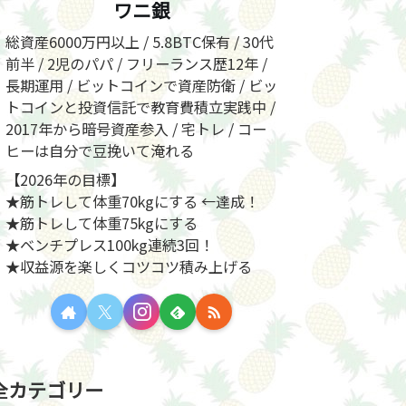
ワニ銀
総資産6000万円以上 / 5.8BTC保有 / 30代
前半 / 2児のパパ / フリーランス歴12年 /
長期運用 / ビットコインで資産防衛 / ビッ
トコインと投資信託で教育費積立実践中 /
2017年から暗号資産参入 / 宅トレ / コー
ヒーは自分で豆挽いて淹れる
【2026年の目標】
★筋トレして体重70kgにする ←達成！
★筋トレして体重75kgにする
★ベンチプレス100kg連続3回！
★収益源を楽しくコツコツ積み上げる
全カテゴリー