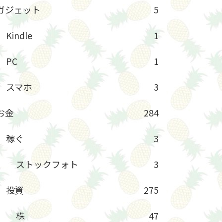
ガジェット
5
Kindle
1
PC
1
スマホ
3
お金
284
稼ぐ
3
ストックフォト
3
投資
275
株
47