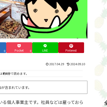
Pocket
LINE
Pinterest
0
0
2017.04.29
2024.09.10
は
約6分
で読めます。
告が含まれています。
ている個人事業主です。社員などは雇っておら