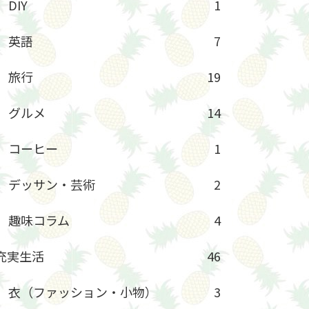
DIY
1
英語
7
旅行
19
グルメ
14
コーヒー
1
デッサン・芸術
2
趣味コラム
4
充実生活
46
衣（ファッション・小物）
3