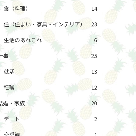
食（料理）
14
住（住まい・家具・インテリア）
23
生活のあれこれ
6
仕事
25
就活
13
転職
12
結婚・家族
20
デート
2
恋愛観
1