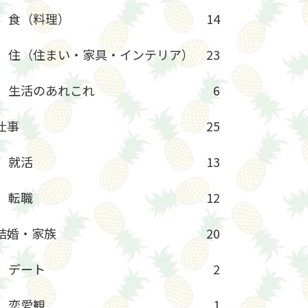
食（料理）
14
住（住まい・家具・インテリア）
23
生活のあれこれ
6
仕事
25
就活
13
転職
12
結婚・家族
20
デート
2
恋愛観
1