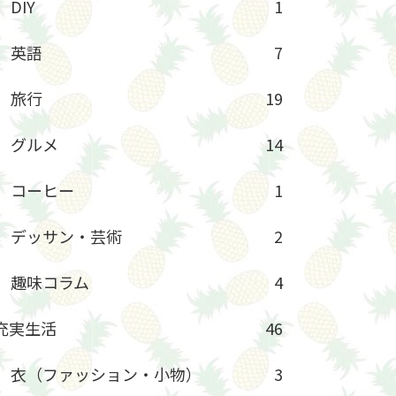
DIY
1
英語
7
旅行
19
グルメ
14
コーヒー
1
デッサン・芸術
2
趣味コラム
4
充実生活
46
衣（ファッション・小物）
3