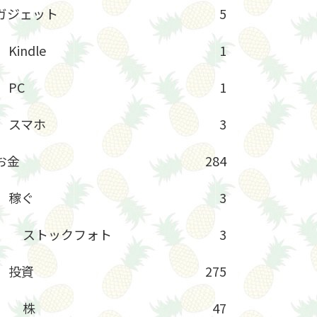
ガジェット
5
Kindle
1
PC
1
スマホ
3
お金
284
稼ぐ
3
ストックフォト
3
投資
275
株
47