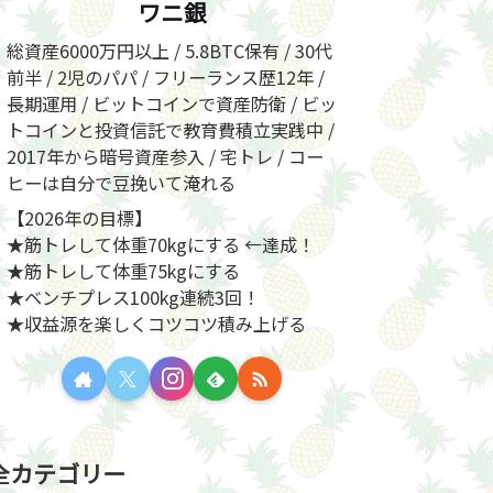
ワニ銀
総資産6000万円以上 / 5.8BTC保有 / 30代
前半 / 2児のパパ / フリーランス歴12年 /
長期運用 / ビットコインで資産防衛 / ビッ
トコインと投資信託で教育費積立実践中 /
2017年から暗号資産参入 / 宅トレ / コー
ヒーは自分で豆挽いて淹れる
【2026年の目標】
★筋トレして体重70kgにする ←達成！
★筋トレして体重75kgにする
★ベンチプレス100kg連続3回！
★収益源を楽しくコツコツ積み上げる
全カテゴリー