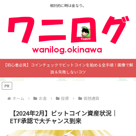
相対的に時は金なり。
【初心者必見】コインチェックでビットコインを始める全手順！画像で解
説＆失敗しないコツ
PR
ホーム
お金
投資
仮想通貨
【2024年2月】ビットコイン資産状況｜
ETF承認で大チャンス到来