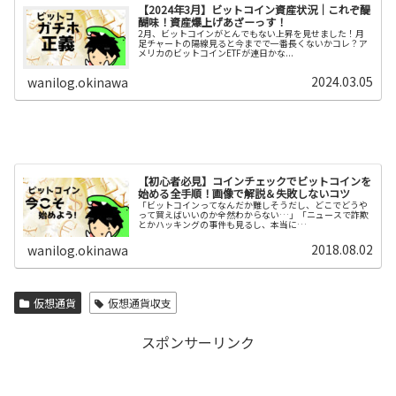
【2024年3月】ビットコイン資産状況｜これぞ醍
醐味！資産爆上げあざーっす！
2月、ビットコインがとんでもない上昇を見せました！月
足チャートの陽線見ると今までで一番長くないかコレ？ア
メリカのビットコインETFが連日かな...
2024.03.05
wanilog.okinawa
【初心者必見】コインチェックでビットコインを
始める全手順！画像で解説＆失敗しないコツ
「ビットコインってなんだか難しそうだし、どこでどうや
って買えばいいのか全然わからない…」「ニュースで詐欺
とかハッキングの事件も見るし、本当に…
2018.08.02
wanilog.okinawa
仮想通貨
仮想通貨収支
スポンサーリンク