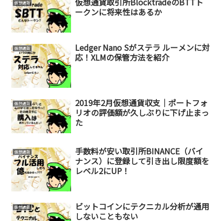
仮想通貨取引所BlocktradeのBTTト
仮想通貨
ークンに将来性はあるか
Ledger Nano Sがステラ ルーメンに対
仮想通貨
応！XLMの保管方法を紹介
2019年2月仮想通貨収支｜ポートフォ
仮想通貨
リオの評価額が久しぶりに下げ止まっ
た
手数料が安い取引所BINANCE（バイ
仮想通貨
ナンス）に登録して引き出し限度額を
レベル2にUP！
ビットコインにテクニカル分析が通用
仮想通貨
しないこともない