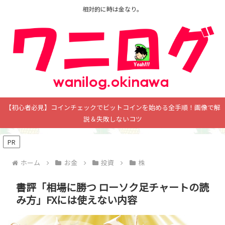
相対的に時は金なり。
【初心者必見】コインチェックでビットコインを始める全手順！画像で解
説＆失敗しないコツ
PR
ホーム
お金
投資
株
書評「相場に勝つ ローソク足チャートの読
み方」FXには使えない内容