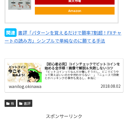
楽天市場
Amazon
関連
書評「パターンを覚えるだけで勝率7割超！FXチャ
ートの読み方」シンプルで単純なのに勝てる手法
【初心者必見】コインチェックでビットコインを
始める全手順！画像で解説＆失敗しないコツ
「ビットコインってなんだか難しそうだし、どこでどうや
って買えばいいのか全然わからない…」「ニュースで詐欺
とかハッキングの事件も見るし、本当に…
2018.08.02
wanilog.okinawa
株
書評
スポンサーリンク