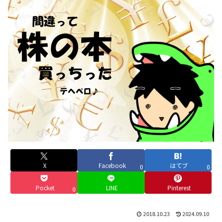
X
Facebook
はてブ
0
0
Pocket
LINE
Pinterest
0
2018.10.23
2024.09.10