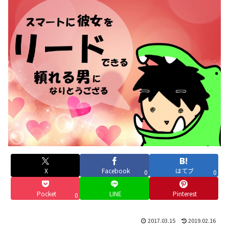
X
Facebook
はてブ
0
0
Pocket
LINE
Pinterest
0
2017.03.15
2019.02.16