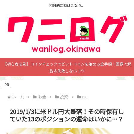
相対的に時は金なり。
【初心者必見】コインチェックでビットコインを始める全手順！画像で解
説＆失敗しないコツ
PR
ホーム
お金
投資
FX
2019/1/3に米ドル円大暴落！その時保有し
ていた13のポジションの運命はいかに…？