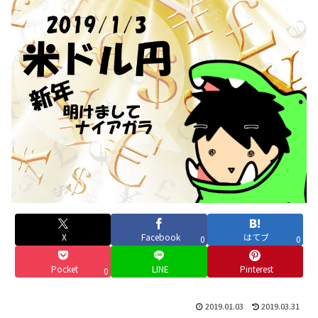
X
Facebook
はてブ
0
0
Pocket
LINE
Pinterest
0
2019.01.03
2019.03.31