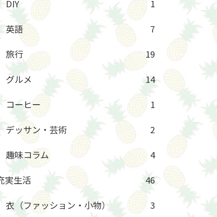
DIY
1
英語
7
旅行
19
グルメ
14
コーヒー
1
デッサン・芸術
2
趣味コラム
4
充実生活
46
衣（ファッション・小物）
3