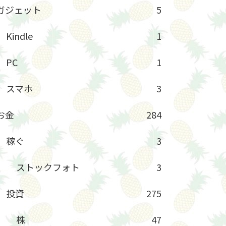
ガジェット
5
Kindle
1
PC
1
スマホ
3
お金
284
稼ぐ
3
ストックフォト
3
投資
275
株
47