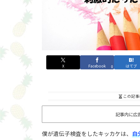
X
Facebook
はてブ
0
この記事
記事内に広
僕が遺伝子検査をしたキッカケは、
自