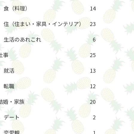
食（料理）
14
住（住まい・家具・インテリア）
23
生活のあれこれ
6
仕事
25
就活
13
転職
12
結婚・家族
20
デート
2
恋愛観
1