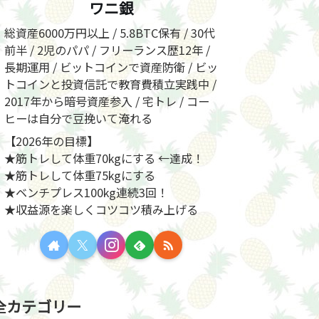
ワニ銀
総資産6000万円以上 / 5.8BTC保有 / 30代
前半 / 2児のパパ / フリーランス歴12年 /
長期運用 / ビットコインで資産防衛 / ビッ
トコインと投資信託で教育費積立実践中 /
2017年から暗号資産参入 / 宅トレ / コー
ヒーは自分で豆挽いて淹れる
【2026年の目標】
★筋トレして体重70kgにする ←達成！
★筋トレして体重75kgにする
★ベンチプレス100kg連続3回！
★収益源を楽しくコツコツ積み上げる
全カテゴリー