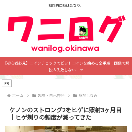
相対的に時は金なり。
【初心者必見】コインチェックでビットコインを始める全手順！画像で解
説＆失敗しないコツ
PR
ホーム
趣味・自己啓発
身だしなみ
ケノンのストロング2をヒゲに照射3ヶ月目
｜ヒゲ剃りの頻度が減ってきた