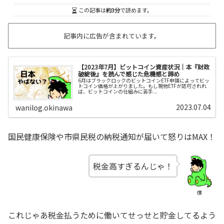
この記事は
約3分
で読めます。
記事内に広告が含まれています。
【2023年7月】ビットコイン資産状況｜本『財政
破綻後』を読んで感じた危機感と諦め
6月はブラックロックのビットコインETF申請によってビッ
トコイン価格が上がりました。もし現物ETFが認可されれ
ば、ビットコインの仕組みに苦手...
2023.07.04
wanilog.okinawa
国民健康保険や市県民税の納税通知が届いて怒りはMAX！
税金高すぎるんじゃ！
僕
これじゃあ税金払うために働いてせっせと貯金してるよう