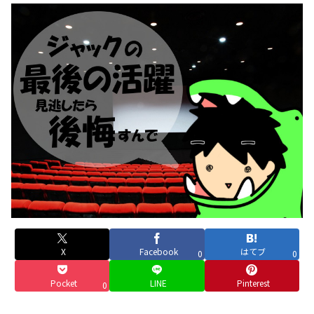
X
Facebook
はてブ
0
0
Pocket
LINE
Pinterest
0