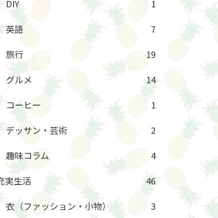
DIY
1
英語
7
旅行
19
グルメ
14
コーヒー
1
デッサン・芸術
2
趣味コラム
4
充実生活
46
衣（ファッション・小物）
3