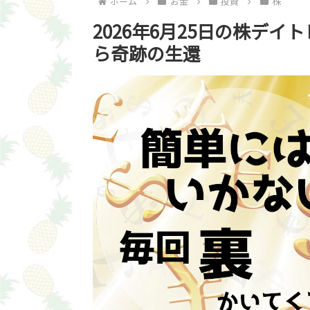
ホーム
お金
投資
株
2026年6月25日の株デイ
ら奇跡の生還