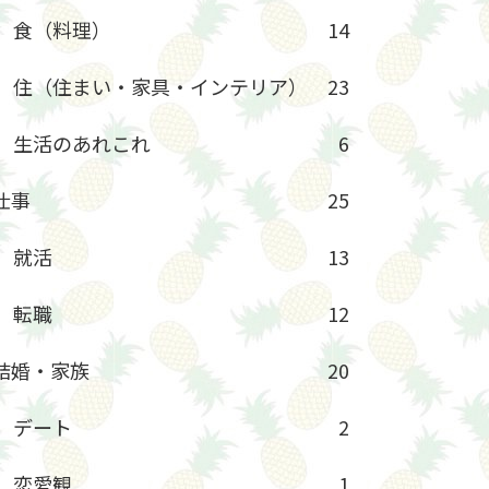
食（料理）
14
住（住まい・家具・インテリア）
23
生活のあれこれ
6
仕事
25
就活
13
転職
12
結婚・家族
20
デート
2
恋愛観
1