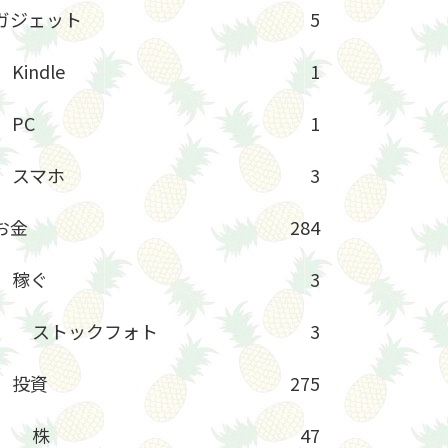
ガジェット
5
Kindle
1
PC
1
スマホ
3
お金
284
稼ぐ
3
ストックフォト
3
投資
275
株
47