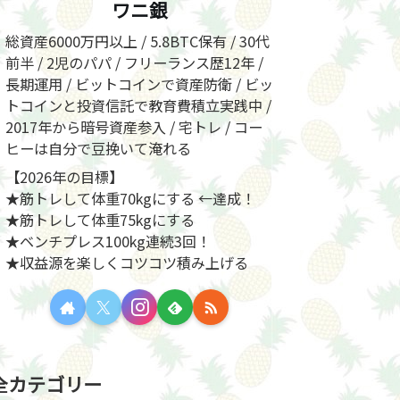
ワニ銀
総資産6000万円以上 / 5.8BTC保有 / 30代
前半 / 2児のパパ / フリーランス歴12年 /
長期運用 / ビットコインで資産防衛 / ビッ
トコインと投資信託で教育費積立実践中 /
2017年から暗号資産参入 / 宅トレ / コー
ヒーは自分で豆挽いて淹れる
【2026年の目標】
★筋トレして体重70kgにする ←達成！
★筋トレして体重75kgにする
★ベンチプレス100kg連続3回！
★収益源を楽しくコツコツ積み上げる
全カテゴリー