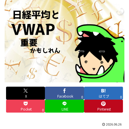
X
Facebook
はてブ
0
0
Pocket
LINE
Pinterest
0
2026.06.26