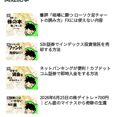
書評「相場に勝つ ローソク足チャー
株
トの読み方」FXには使えない内容
SBI証券でインデックス投資信託を売
株
却する方法
ネットバンキングが便利！カブドット
株
コム証券で即時入金をする方法
2026年6月25日の株デイトレ +700円
株
｜どん底のマイナスから奇跡の生還