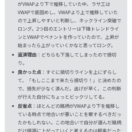
がVWAPより下で推移していた中、ラサ工は
VWAPで底固めし、VWAPより上で推移していた
ので上昇しやすいと判断し、ネックライン突破で
ロング。2つ目のエントリーは下降トレンドライ
ンとVWAPでペナントを作っていたので、上昇が
始まったら上がっていくかなと思ってロング。
返済理由
：どちらも下落してしまったので損切
り。
良かった点
：すぐに損切りラインを上にずらし
て、「もしここまで来たら損切り！」と決めたの
で、損失が少なく済んだ。逃げが早く、この判断
が行えた自分にちょっとビックリしてる。
反省点
：ほとんどの銘柄がVWAPより下を推移し
ている時点で地合いが悪いことを察するべきだっ
たかもしれない。この地合いで自分が選んだ銘柄
だけ順調に上がっていくと考えるのは軽率だった