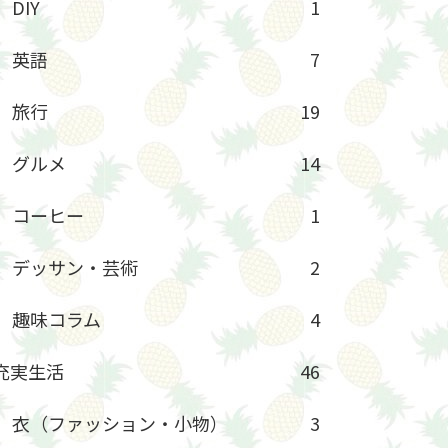
DIY
1
英語
7
旅行
19
グルメ
14
コーヒー
1
デッサン・芸術
2
趣味コラム
4
充実生活
46
衣（ファッション・小物）
3