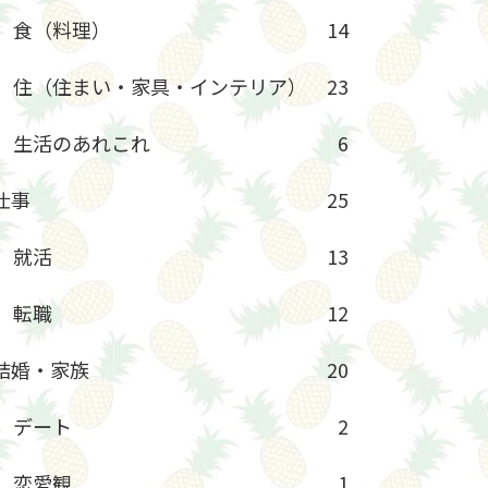
食（料理）
14
住（住まい・家具・インテリア）
23
生活のあれこれ
6
仕事
25
就活
13
転職
12
結婚・家族
20
デート
2
恋愛観
1