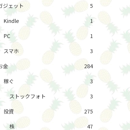
ガジェット
5
Kindle
1
PC
1
スマホ
3
お金
284
稼ぐ
3
ストックフォト
3
投資
275
株
47