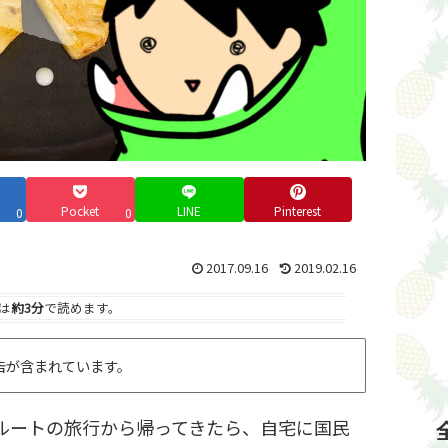
Pocket
LINE
Pinterest
0
0
2017.09.16
2019.02.16
は
約3分
で読めます。
告が含まれています。
ルートの旅行から帰ってきたら、自宅に国民