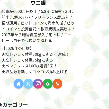
ワニ銀
総資産6000万円以上 / 5.8BTC保有 / 30代
前半 / 2児のパパ / フリーランス歴12年 /
長期運用 / ビットコインで資産防衛 / ビッ
トコインと投資信託で教育費積立実践中 /
2017年から暗号資産参入 / 宅トレ / コー
ヒーは自分で豆挽いて淹れる
【2026年の目標】
★筋トレして体重70kgにする ←達成！
★筋トレして体重75kgにする
★ベンチプレス100kg連続3回！
★収益源を楽しくコツコツ積み上げる
全カテゴリー