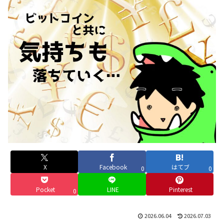
X
Facebook
はてブ
0
0
Pocket
LINE
Pinterest
0
2026.06.04
2026.07.03