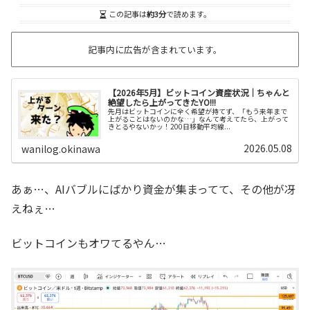
この記事は
約3分
で読めます。
記事内に広告が含まれています。
【2026年5月】ビットコイン資産状況｜ちゃんと
絶望したら上がってきたYO!!!
先月はビットコインに全く希望が持てず、「もう来年まで
上がることはないのかな…」なんて考えてたら、上がって
きとるやないかッ！200日移動平均線...
2026.05.08
wanilog.okinawa
あぁ…、AIバブルにばかり資金が集まってて、その他が冴
えねぇ…
ビットコインもオワてるやん…